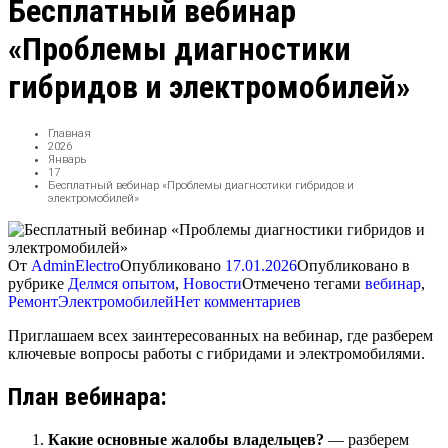
Бесплатный вебинар
«Проблемы диагностики
гибридов и электромобилей»
Главная
2026
Январь
17
Бесплатный вебинар «Проблемы диагностики гибридов и
электромобилей»
От
AdminElectro
Опубликовано
17.01.2026
Опубликовано в
рубрике
Делмся опытом
,
Новости
Отмечено тегами
вебинар
,
для
РемонтЭлектромобилей
Нет комментариев
Бесплатный
Приглашаем всех заинтересованных на вебинар, где разберем
вебинар
ключевые вопросы работы с гибридами и электромобилями.
«Проблемы
диагностики
гибридов
План вебинара:
и
электромобилей»
Какие основные жалобы владельцев?
— разберем