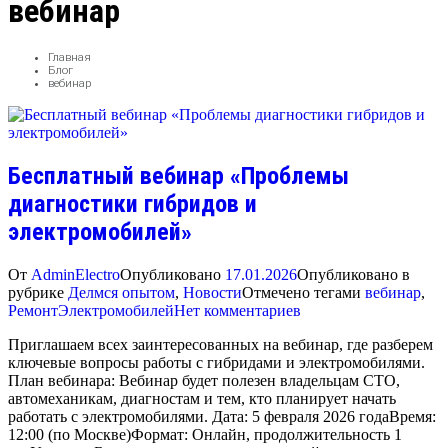
вебинар
Главная
Блог
вебинар
Бесплатный вебинар «Проблемы
диагностики гибридов и
электромобилей»
От
AdminElectro
Опубликовано
17.01.2026
Опубликовано в
рубрике
Делмся опытом
,
Новости
Отмечено тегами
вебинар
,
для
РемонтЭлектромобилей
Нет комментариев
Бесплатный
Приглашаем всех заинтересованных на вебинар, где разберем
вебинар
ключевые вопросы работы с гибридами и электромобилями.
«Проблемы
План вебинара: Вебинар будет полезен владельцам СТО,
диагностики
автомеханикам, диагностам и тем, кто планирует начать
гибридов
работать с электромобилями. Дата: 5 февраля 2026 годаВремя:
и
12:00 (по Москве)Формат: Онлайн, продолжительность 1
электромобилей»