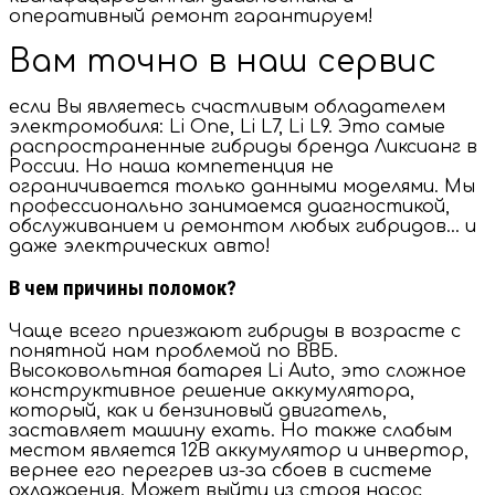
оперативный ремонт гарантируем!
Вам точно в наш сервис
если Вы являетесь счастливым обладателем
электромобиля: Li One, Li L7, Li L9. Это самые
распространенные гибриды бренда Ликсианг в
России. Но наша компетенция не
ограничивается только данными моделями. Мы
профессионально занимаемся диагностикой,
обслуживанием и ремонтом любых гибридов… и
даже электрических авто!
В чем причины поломок?
Чаще всего приезжают гибриды в возрасте с
понятной нам проблемой по ВВБ.
Высоковольтная батарея Li Auto, это сложное
конструктивное решение аккумулятора,
который, как и бензиновый двигатель,
заставляет машину ехать. Но также слабым
местом является 12В аккумулятор и инвертор,
вернее его перегрев из-за сбоев в системе
охлаждения. Может выйти из строя насос,