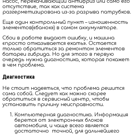
насос, перекачивающий антифриз или само его
отсутствие, так как система
разгерметизирована из-за разрыва патрубков.
Еще один контрольный пункт – изношенность
элементов(«банок») в самом аккумуляторе.
Сбои в работе выдают ошибку, и машина
«просто отказывается ехать».
Остается
только обратиться за ремонтом элементов
батареи гибрида. Но для этого в первую
очередь нужна диагностика, которая покажет
в чем проблема.
Диагностика
Не стоит надеяться, что проблема решится
сама собой. Следует как можно скорее
обратиться в сервисный центр, чтобы
установить причину неисправности.
Компьютерная диагностика. Информация
берется от электронных блоков
автомобиля, и чаще всего является
достаточно точной, для дальнейшего